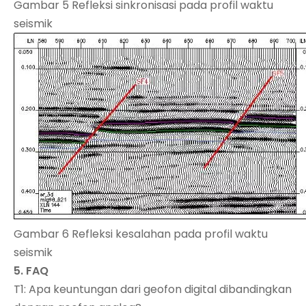
Gambar 5 Refleksi sinkronisasi pada profil waktu
seismik
Gambar 6 Refleksi kesalahan pada profil waktu
seismik
5. FAQ
T1: Apa keuntungan dari geofon digital dibandingkan