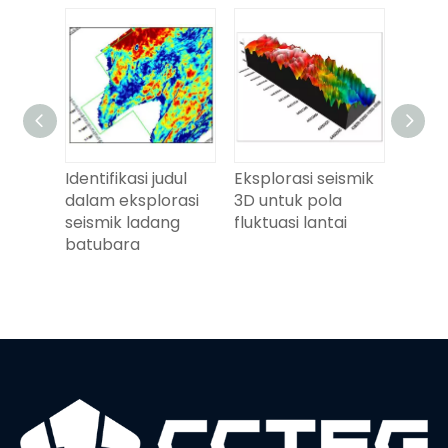
kolom
Identifikasi judul
Eksplorasi seismik
m
dalam eksplorasi
3D untuk pola
ismik
seismik ladang
fluktuasi lantai
bara
batubara