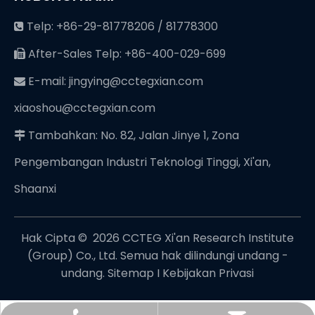
Telp: +86-29-81778206 / 81778300

After-Sales Telp: +86-400-029-699

E-mail:
jingying@cctegxian.com

xiaoshou@cctegxian.com
Tambahkan: No. 82, Jalan Jinye 1, Zona

Pengembangan Industri Teknologi Tinggi, Xi'an,
Shaanxi
Hak Cipta © ️
2026
CCTEG Xi'an Research Institute
(Group) Co., Ltd. Semua hak dilindungi undang -
undang.
Sitemap
I
Kebijakan Privasi