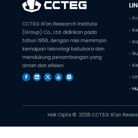
LI
Pr
CCTEG Xi'an Research Institute
K
(Group) Co., Ltd. didirikan pada
tahun 1956, dengan misi memimpin
Ka
kemajuan teknologi batubara dan
Ru
mendukung penambangan yang
Ke
aman dan efisien.
U
Hu
Hak Cipta © ️
2026
CCTEG Xi'an Researc