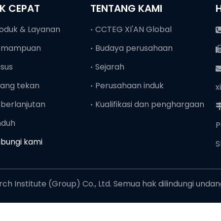
NK CEPAT
TENTANG KAMI
oduk & Layanan
CCTEG XI'AN Global
emampuan
Budaya perusahaan
sus
Sejarah
ang tekan
Perusahaan induk
x
berlanjutan
Kualifikasi dan penghargaan
nduh
P
bungi kami
S
h Institute (Group) Co., Ltd. Semua hak dilindungi unda