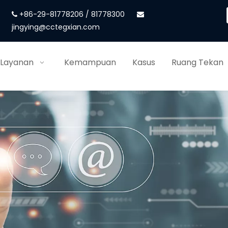
+86-29-81778206 / 81778300


jingying@cctegxian.com
 Layanan
Kemampuan
Kasus
Ruang Tekan