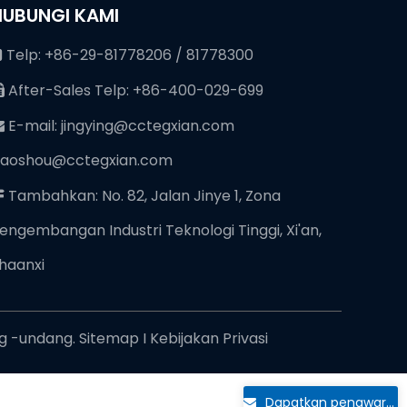
HUBUNGI KAMI
Telp: +86-29-81778206 / 81778300

After-Sales Telp: +86-400-029-699

E-mail:
jingying@cctegxian.com

iaoshou@cctegxian.com
Tambahkan: No. 82, Jalan Jinye 1, Zona

engembangan Industri Teknologi Tinggi, Xi'an,
haanxi
ng -undang.
Sitemap
I
Kebijakan Privasi
Dapatkan penawaran gratis