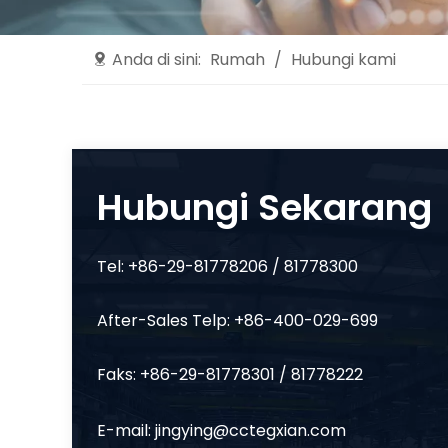
Anda di sini:
Rumah
/
Hubungi kami
Hubungi Sekarang
Tel: +86-29-81778206 / 81778300
After-Sales Telp: +86-400-029-699
Faks: +86-29-81778301 / 81778222
E-mail:
jingying@cctegxian.com