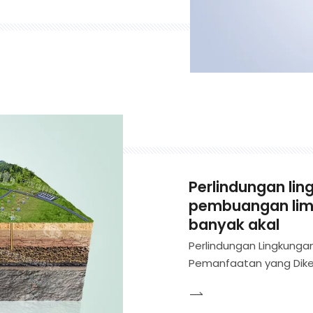
 methane mining, design,
Perlindungan li
pembuangan lim
banyak akal
Perlindungan Lingkung
Pemanfaatan yang Diken
Dasar tentang Perlindu
Industri Teknologi Terkai