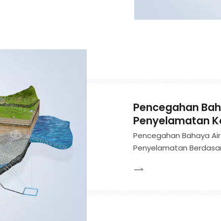
Pencegahan Bah
Penyelamatan Ko
Pencegahan Bahaya Air
Penyelamatan Berdasark
Teknologi dan Keuntung
Eksplorasi Kondisi Hid
Bahaya Air, Prediksi, D