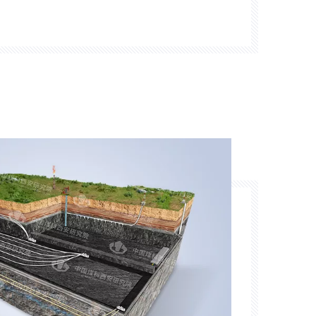
kami akan meneliti teknologi
anas bumi dan pemanfaatan. Ini telah
ologi di bidang -bidang seperti pompa