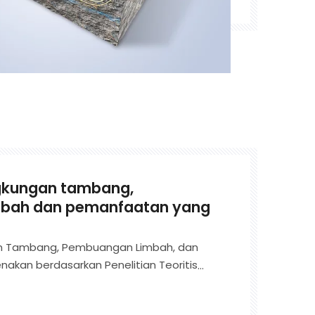
ngkungan tambang,
bah dan pemanfaatan yang
an Tambang, Pembuangan Limbah, dan
akan berdasarkan Penelitian Teoritis
ngan Lingkungan dan Transformasi
t, Ini Berfokus pada Penelitian Ilmiah,