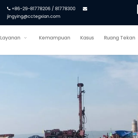
+86-29-81778206 / 81778300


jingying@cctegxian.com
 Layanan
Kemampuan
Kasus
Ruang Tekan