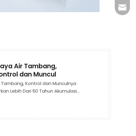
+86-29
jingyi
xiaosh
aya Air Tambang,
ntrol dan Muncul
 Tambang, Kontrol dan Munculnya
an Lebih Dari 60 Tahun Akumulasi
an Bakat, Sistem Teknis dengan Inti
rogeologi Komprehensif Tambang, Deteksi
eteksi, Manajemen, dan FLOO