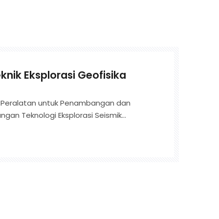
knik Eksplorasi Geofisika
an Peralatan untuk Penambangan dan
ngan Teknologi Eksplorasi Seismik
pai hasil yang luar biasa dalam
yebab bencana tersembunyi seperti
ra tipis, dan pilar subsidensi dalam
ama tahap penambangan batubara.