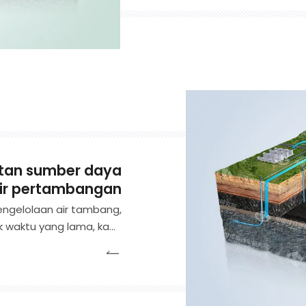
Konsultasi Teknis, Proy
EPC
tan sumber daya
air pertambangan
engelolaan air tambang,
 waktu yang lama, kami
ndungi sumber daya air
area pertambangan dari
ang canggih, intersepsi
ing grouting grouting air