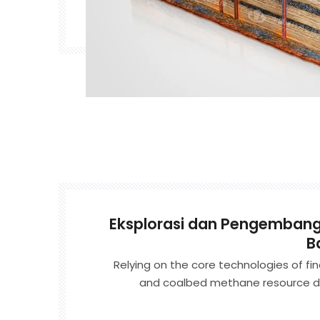
Eksplorasi dan Pengemban
B
Relying on the core technologies of fin
and coalbed methane resource d
advantage of the synergistic advantag
geophysical exploration, and other disc