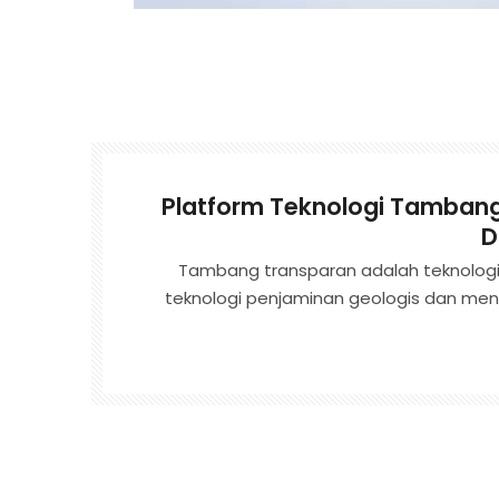
Platform Teknologi Tamban
D
Tambang transparan adalah teknologi 
teknologi penjaminan geologis dan m
yang cerdas. Ini menggunaka
pemantauan baik canggih untuk
geologis. Ini didasarkan pada data be
dengan bantuan