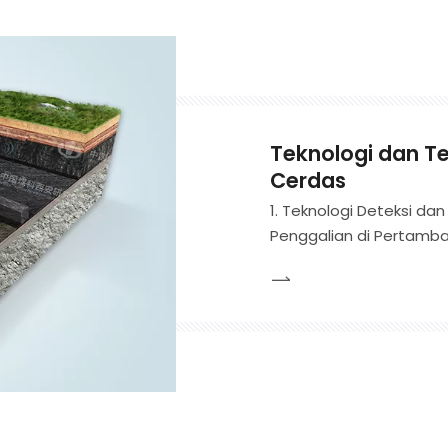
Teknologi dan Te
Cerdas
1. Teknologi Deteksi d
Penggalian di Pertamba
FaceDround telah menca
mendeteksi badan pen
kesalahan, sabuk batuba
lapisan batubara sel