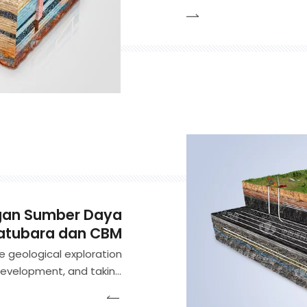
peralatan pengeboran, 
pengembangan energi p
melakukan inovasi tekn
panas sumber tanah,
gan Sumber Daya
atubara dan CBM
e geological exploration
evelopment, and taking
es of geology, drilling,
iplines, we research the