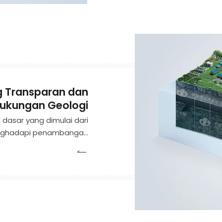
g Transparan dan
ukungan Geologi
dasar yang dimulai dari
enghadapi penambangan
n teknologi deteksi dan
 mendapatkan informasi
sar dan komputasi awan,
 dinamika tiga dimensi