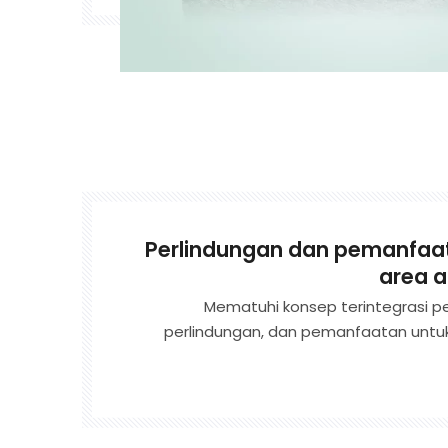
Perlindungan dan pemanfaa
area 
Mematuhi konsep terintegrasi p
perlindungan, dan pemanfaatan untuk
pertama-tama secara efektif meli
permukaan dan bawah tanah dari 
sumber melalui pengolahan regional y
tirai, dan penyemblokan air grout