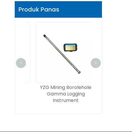
Produk Panas
<
>
20000 ／
YZG Mining Borolehole
YSG (a) Menam
000ld
Gamma Logging
penebangan
lling Rig
Instrument
azimuthal 
pengebo