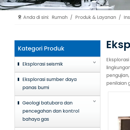
Anda di sini:
Rumah
/
Produk & Layanan
/
In
Eksp
Kategori Produk
Eksploras
Eksplorasi seismik
lingkunga
pengujian
Eksplorasi sumber daya
penilaian 
panas bumi
Geologi batubara dan
pencegahan dan kontrol
bahaya gas