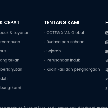
NK CEPAT
TENTANG KAMI
oduk & Layanan
CCTEG XI'AN Global
emampuan
Budaya perusahaan
sus
Sejarah
ang tekan
Perusahaan induk
x
berlanjutan
Kualifikasi dan penghargaan
nduh
P
bungi kami
S