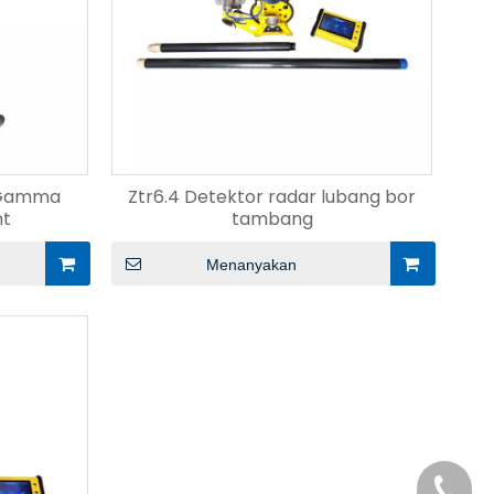
e Gamma
Ztr6.4 Detektor radar lubang bor
nt
tambang
Menanyakan
+86-29