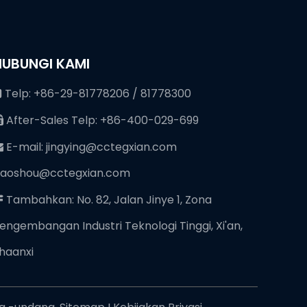
HUBUNGI KAMI
Telp: +86-29-81778206 / 81778300

After-Sales Telp: +86-400-029-699

E-mail:
jingying@cctegxian.com

iaoshou@cctegxian.com
Tambahkan: No. 82, Jalan Jinye 1, Zona

engembangan Industri Teknologi Tinggi, Xi'an,
haanxi