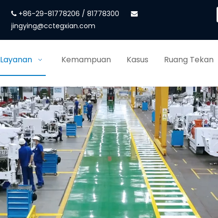
+86-29-81778206 / 81778300


jingying@cctegxian.com
 Layanan
Kemampuan
Kasus
Ruang Tekan