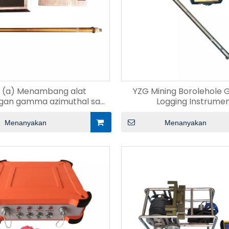
 (a) Menambang alat
YZG Mining Borolehol
an gamma azimuthal saat
Logging Instrume
pengeboran
Menanyakan
Menanyakan