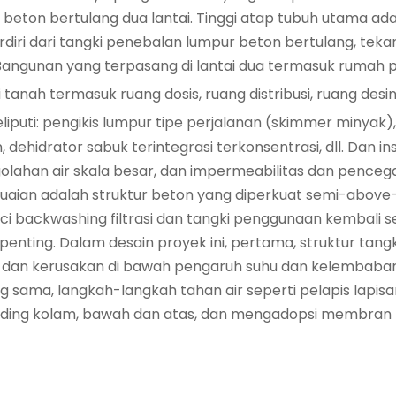
beton bertulang dua lantai. Tinggi atap tubuh utama ad
rdiri dari tangki penebalan lumpur beton bertulang, tekan 
a. Bangunan yang terpasang di lantai dua termasuk rum
 tanah termasuk ruang dosis, ruang distribusi, ruang desinf
liputi: pengikis lumpur tipe perjalanan (skimmer miny
nan, dehidrator sabuk terintegrasi terkonsentrasi, dll. Dan 
olahan air skala besar, dan impermeabilitas dan pencega
an adalah struktur beton yang diperkuat semi-above-gro
uci backwashing filtrasi dan tangki penggunaan kembal
nting. Dalam desain proyek ini, pertama, struktur tangki
k dan kerusakan di bawah pengaruh suhu dan kelembaban 
g sama, langkah-langkah tahan air seperti pelapis lapis
inding kolam, bawah dan atas, dan mengadopsi membran ta