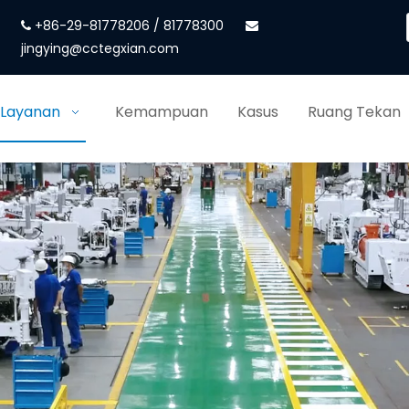
+86-29-81778206 / 81778300


jingying@cctegxian.com
 Layanan
Kemampuan
Kasus
Ruang Tekan