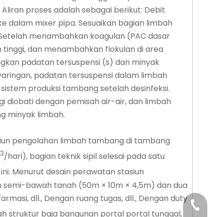
Aliran proses adalah sebagai berikut: Debit
ke dalam mixer pipa. Sesuaikan bagian limbah
a. Setelah menambahkan koagulan (PAC dasar
n tinggi, dan menambahkan flokulan di area
angkan padatan tersuspensi (s) dan minyak
nyaringan, padatan tersuspensi dalam limbah
sistem produksi tambang setelah desinfeksi.
i diobati dengan pemisah air-air, dan limbah
ng minyak limbah.
asiun pengolahan limbah tambang di tambang
3
/hari), bagian teknik sipil selesai pada satu
 ini. Menurut desain perawatan stasiun
on semi-bawah tanah (50m × 10m × 4,5m) dan dua
rmasi, dll., Dengan ruang tugas, dll., Dengan duty
+86-29
h struktur baja bangunan portal portal tunggal,