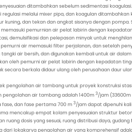
penyesuaian ditambahkan sebelum sedimentasi koagulasi. 
regulasi melalui mixer pipa, dan koagulan ditambahkan 
mpur kuning, dan tekan dan angkat sisanya dengan pomp
kan memasuki pemurnian air pelat labirin dengan kepadata
tasi, demulsifikasi dan pelepasan minyak untuk menghil
i pemurni air memasuki filter perjalanan, dan setelah pe
ngki air bersih, dan digunakan kembali untuk air dalam 
an oleh pemurni air pelat labirin dengan kepadatan tingg
k secara berkala didaur ulang oleh perusahaan daur ula
yek pengolahan air tambang untuk proyek konstruksi st
3
iun pengolahan air tambang adalah 1400m
/jam (33600m
3
a fase, dan fase pertama 700 m
/jam dapat dipenuhi kali
rutama mencakup empat kolam penyesuaian struktur bet
uang dosis yang sesuai, ruang distribusi daya, gudang fa
a dari lokakarya pengolahan air yang komprehensif adala