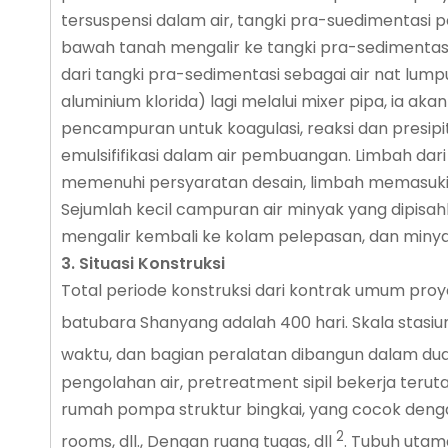
tersuspensi dalam air, tangki pra-suedimentasi 
bawah tanah mengalir ke tangki pra-sedimentasi 
dari tangki pra-sedimentasi sebagai air nat lu
aluminium klorida) lagi melalui mixer pipa, ia a
pencampuran untuk koagulasi, reaksi dan presipi
emulsififikasi dalam air pembuangan. Limbah dar
memenuhi persyaratan desain, limbah memasuki ta
Sejumlah kecil campuran air minyak yang dipisahk
mengalir kembali ke kolam pelepasan, dan minya
3. Situasi Konstruksi
Total periode konstruksi dari kontrak umum pro
batubara Shanyang adalah 400 hari. Skala stas
waktu, dan bagian peralatan dibangun dalam du
pengolahan air, pretreatment sipil bekerja te
rumah pompa struktur bingkai, yang cocok dengan r
2
rooms, dll., Dengan ruang tugas, dll
. Tubuh utam