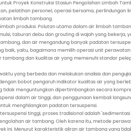
ntuk Proyek Konstruksi Stasiun Pengolahan Limbah Tam
tan, pelatihan personel, operasi bersama, perlindungan 
awatan limbah tambang.
 limbah produksi. Polutan utama dalam air limbah tamban
mulsi, taburan debu dan grouting di wajah yang bekerja, 
 di tambang, dan air mengandung banyak padatan tersuspe
 baik, yaitu, bagaimana memilih operasi unit perawatan
tambang dan kualitas air yang memenuhi standar pelep
aktu yang berbeda dan melakukan analisis dan pengujia
ai dengan bobot pengaruh indikator kualitas air yang berle
ing tidak menguntungkan dipertimbangkan secara komprehen
suspensi dalam air tinggi, dan penggunaan kembali langs
untuk menghilangkan padatan tersuspensi.
spensi tinggi, proses tradisional adalah 'sedimentasi ko
pengolahan air tambang. Oleh karena itu, metode perawa
k ini. Menurut karakteristik aliran air tambang yang tida