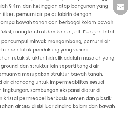
alah 9,4m, dan ketinggian atap bangunan yang
+86-29
jingyi
filter, pemurni air pelat labirin dengan
ah pompa bawah tanah dan berbagai kolam bawah
xiaosh
eksi, ruang kontrol dan kantor, dll., Dengan total
ak), pengumpul minyak mengambang, pemurni air
instrumen listrik pendukung yang sesuai.
han retak struktur hidrolik adalah masalah yang
und, dan struktur lain seperti tangki air
i semuanya merupakan struktur bawah tanah,
 air dirancang untuk impermeabilitas sesuai
lingkungan, sambungan ekspansi diatur di
an kristal permeabel berbasis semen dan plastik
han air SBS di sisi luar dinding kolam dan bawah.