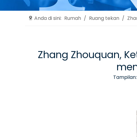
Anda di sini:
Rumah
/
Ruang tekan
/
Zha
Zhang Zhouquan, Ke
meng
Tampilan: