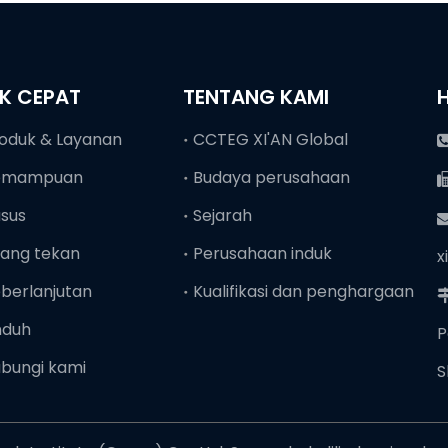
NK CEPAT
TENTANG KAMI
oduk & Layanan
CCTEG XI'AN Global
emampuan
Budaya perusahaan
sus
Sejarah
ang tekan
Perusahaan induk
x
berlanjutan
Kualifikasi dan penghargaan
nduh
P
bungi kami
S