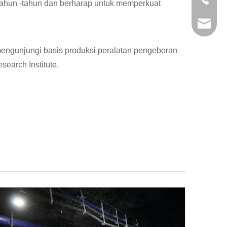
ahun -tahun dan berharap untuk memperkuat
+86-29
jingyi
xiaosh
ngunjungi basis produksi peralatan pengeboran
search Institute.