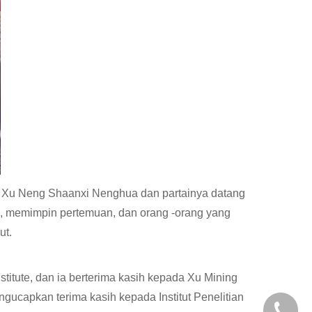
 Xu Neng Shaanxi Nenghua dan partainya datang
'an, memimpin pertemuan, dan orang -orang yang
ut.
itute, dan ia berterima kasih kepada Xu Mining
ucapkan terima kasih kepada Institut Penelitian
+86-29