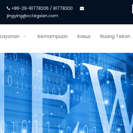
+86-29-81778206 / 81778300


jingying@cctegxian.com
 Layanan
Kemampuan
Kasus
Ruang Tekan