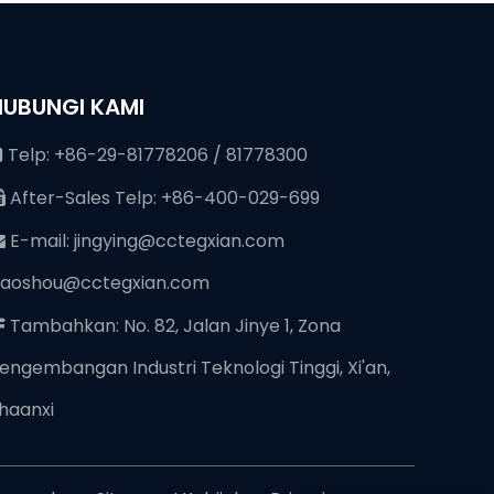
HUBUNGI KAMI
Telp: +86-29-81778206 / 81778300

After-Sales Telp: +86-400-029-699

E-mail:
jingying@cctegxian.com

iaoshou@cctegxian.com
Tambahkan: No. 82, Jalan Jinye 1, Zona

engembangan Industri Teknologi Tinggi, Xi'an,
haanxi