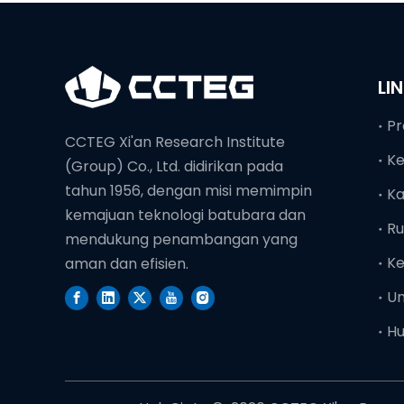
LI
Pr
CCTEG Xi'an Research Institute
K
(Group) Co., Ltd. didirikan pada
tahun 1956, dengan misi memimpin
Ka
kemajuan teknologi batubara dan
Ru
mendukung penambangan yang
Ke
aman dan efisien.
U
Hu