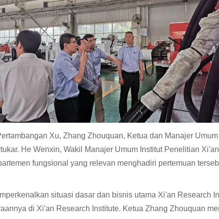
 Pertambangan Xu, Zhang Zhouquan, Ketua dan Manajer Umum
ertukar. He Wenxin, Wakil Manajer Umum Institut Penelitian Xi
partemen fungsional yang relevan menghadiri pertemuan terseb
rkenalkan situasi dasar dan bisnis utama Xi'an Research Inst
annya di Xi'an Research Institute. Ketua Zhang Zhouquan meng