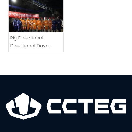
pengeboran spiral
Multifungsi di Tingnan
berkecepatan tinggi
Coalmine
Rig Directional
Directional Daya
Tinggi menetapkan
rekor dunia baru di
kedalaman
pengeboran