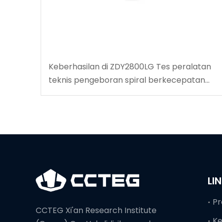
Keberhasilan di ZDY2800LG Tes peralatan
teknis pengeboran spiral berkecepatan
tinggi
LI
Pr
CCTEG Xi'an Research Institute
K