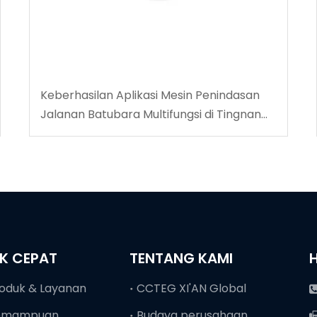
Keberhasilan Aplikasi Mesin Penindasan
Jalanan Batubara Multifungsi di Tingnan
Coalmine
NK CEPAT
TENTANG KAMI
oduk & Layanan
CCTEG XI'AN Global
emampuan
Budaya perusahaan