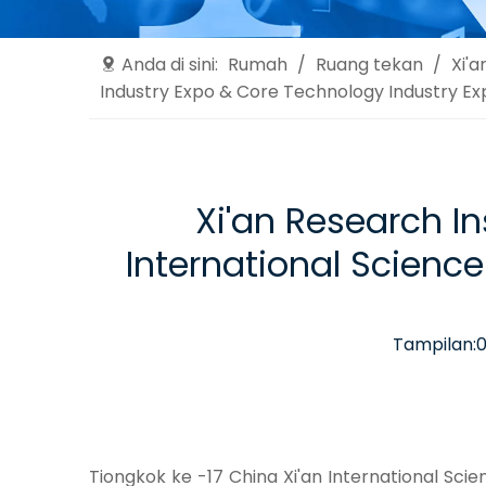
Anda di sini:
Rumah
/
Ruang tekan
/
Xi'a
Industry Expo & Core Technology Industry Ex
Xi'an Research In
International Scienc
Tampilan:
Tiongkok ke -17 China Xi'an International Sci