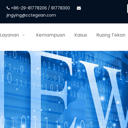
+86-29-81778206 / 81778300


jingying@cctegxian.com
 Layanan
Kemampuan
Kasus
Ruang Tekan