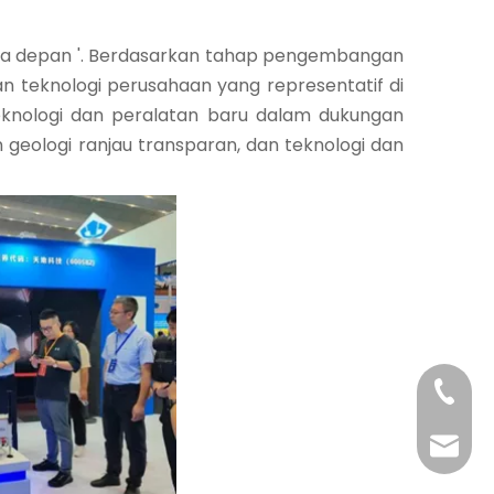
asa depan '. Berdasarkan tahap pengembangan
n teknologi perusahaan yang representatif di
teknologi dan peralatan baru dalam dukungan
geologi ranjau transparan, dan teknologi dan
+86-29
+86-29
jingyi