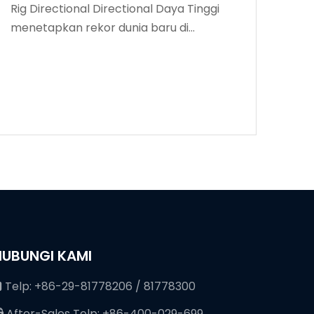
Rig Directional Directional Daya Tinggi
menetapkan rekor dunia baru di
kedalaman pengeboran
HUBUNGI KAMI
Telp: +86-29-81778206 / 81778300

After-Sales Telp: +86-400-029-699
