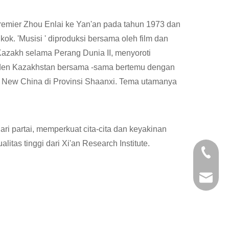
remier Zhou Enlai ke Yan'an pada tahun 1973 dan
ok. 'Musisi ' diproduksi bersama oleh film dan
Kazakh selama Perang Dunia II, menyoroti
siden Kazakhstan bersama -sama bertemu dengan
an New China di Provinsi Shaanxi. Tema utamanya
ri partai, memperkuat cita-cita dan keyakinan
tas tinggi dari Xi'an Research Institute.
+86-29
+86-29
jingyi
xiaosh