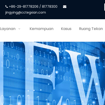
+86-29-81778206 / 81778300


jingying@cctegxian.com
 Layanan
Kemampuan
Kasus
Ruang Tekan