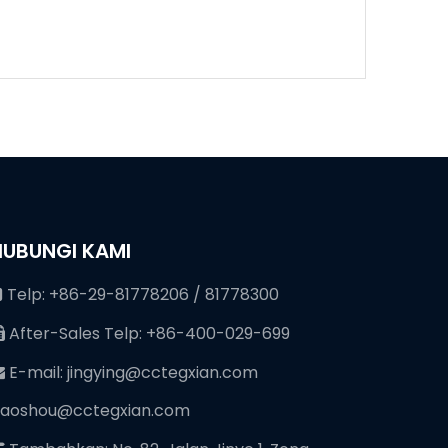
HUBUNGI KAMI
Telp: +86-29-81778206 / 81778300

After-Sales Telp: +86-400-029-699

E-mail:
jingying@cctegxian.com

iaoshou@cctegxian.com