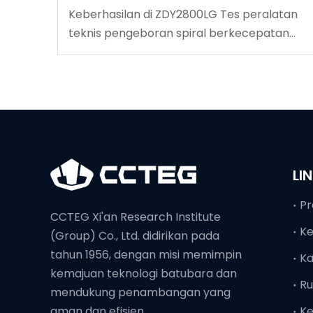
Keberhasilan di ZDY2800LG Tes peralatan
teknis pengeboran spiral berkecepatan
tinggi
LI
Pr
CCTEG Xi'an Research Institute
K
(Group) Co., Ltd. didirikan pada
tahun 1956, dengan misi memimpin
Ka
kemajuan teknologi batubara dan
Ru
mendukung penambangan yang
Ke
aman dan efisien.