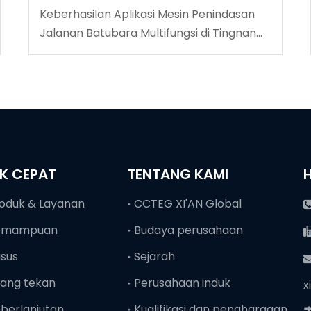
Keberhasilan Aplikasi Mesin Penindasan
Jalanan Batubara Multifungsi di Tingnan
Coalmine
NK CEPAT
TENTANG KAMI
oduk & Layanan
CCTEG XI'AN Global
emampuan
Budaya perusahaan
sus
Sejarah
ang tekan
Perusahaan induk
x
berlanjutan
Kualifikasi dan penghargaan