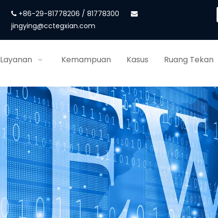
+86-29-81778206 / 81778300


jingying@cctegxian.com
 Layanan
Kemampuan
Kasus
Ruang Tekan