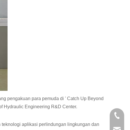
tang pengakuan para pemuda di ' Catch Up Beyond
 of Hydraulic Engineering R&D Center.
+86-29
n teknologi aplikasi perlindungan lingkungan dan
+86-29
jingyi