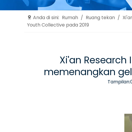
Anda di sini:
Rumah
/
Ruang tekan
/
Xi'
Youth Collective pada 2019
Xi'an Research 
memenangkan gelar
Tampilan: