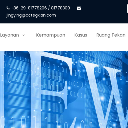
+86-29-81778206 / 81778300


jingying@cctegxian.com
 Layanan
Kemampuan
Kasus
Ruang Tekan