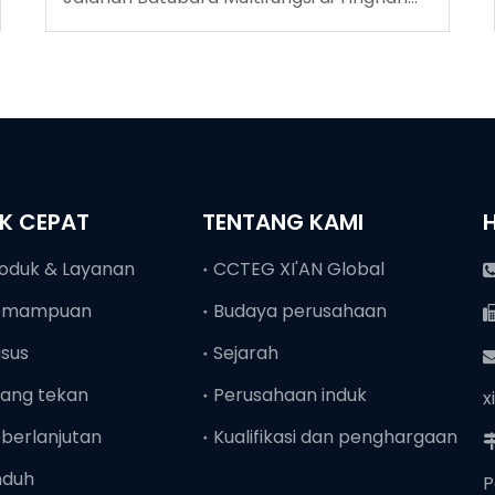
Coalmine
NK CEPAT
TENTANG KAMI
oduk & Layanan
CCTEG XI'AN Global
emampuan
Budaya perusahaan
sus
Sejarah
ang tekan
Perusahaan induk
x
berlanjutan
Kualifikasi dan penghargaan
nduh
P