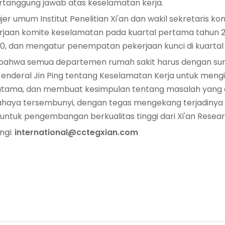
rtanggung jawab atas keselamatan kerja.
 umum Institut Penelitian Xi'an dan wakil sekretaris kom
aan komite keselamatan pada kuartal pertama tahun 2
, dan mengatur penempatan pekerjaan kunci di kuartal
 bahwa semua departemen rumah sakit harus dengan s
ris Jenderal Jin Ping tentang Keselamatan Kerja untuk me
in utama, dan membuat kesimpulan tentang masalah yang 
ahaya tersembunyi, dengan tegas mengekang terjadinya c
tuk pengembangan berkualitas tinggi dari Xi'an Researc
ngi:
international@cctegxian.com