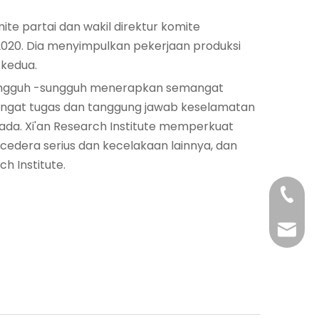
ite partai dan wakil direktur komite
020. Dia menyimpulkan pekerjaan produksi
 kedua.
ungguh -sungguh menerapkan semangat
ngingat tugas dan tanggung jawab keselamatan
ada. Xi'an Research Institute memperkuat
edera serius dan kecelakaan lainnya, dan
h Institute.
+86-29
+86-29
jingyi
xiaosh