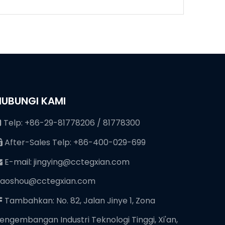
HUBUNGI KAMI
Telp: +86-29-81778206 / 81778300

After-Sales Telp: +86-400-029-699

E-mail:
jingying@cctegxian.com

iaoshou@cctegxian.com
Tambahkan: No. 82, Jalan Jinye 1, Zona

engembangan Industri Teknologi Tinggi, Xi'an,