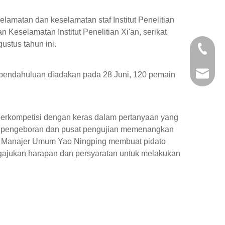
amatan dan keselamatan staf Institut Penelitian
eselamatan Institut Penelitian Xi'an, serikat
stus tahun ini.
+86-29
+86-29
jingyi
i pendahuluan diadakan pada 28 Juni, 120 pemain
xiaosh
 berkompetisi dengan keras dalam pertanyaan yang
iun pengeboran dan pusat pengujian memenangkan
il Manajer Umum Yao Ningping membuat pidato
ajukan harapan dan persyaratan untuk melakukan