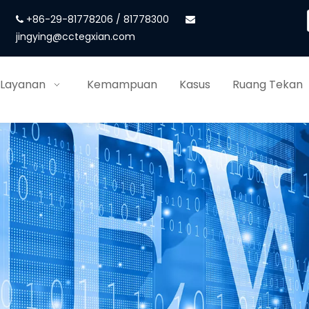
+86-29-81778206 / 81778300


jingying@cctegxian.com
 Layanan
Kemampuan
Kasus
Ruang Tekan