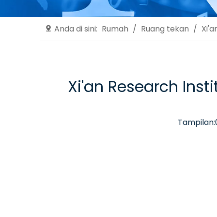
Anda di sini:
Rumah
/
Ruang tekan
/
Xi'
Xi'an Research Ins
Tampilan: