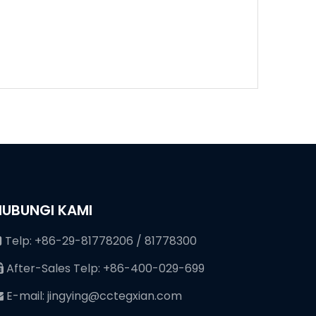
HUBUNGI KAMI
Telp: +86-29-81778206 / 81778300

After-Sales Telp: +86-400-029-699

E-mail:
jingying@cctegxian.com
