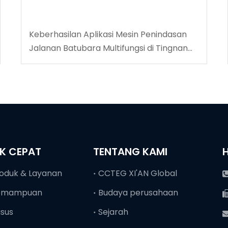
Keberhasilan Aplikasi Mesin Penindasan
Jalanan Batubara Multifungsi di Tingnan
Coalmine
NK CEPAT
TENTANG KAMI
oduk & Layanan
CCTEG XI'AN Global
emampuan
Budaya perusahaan
sus
Sejarah