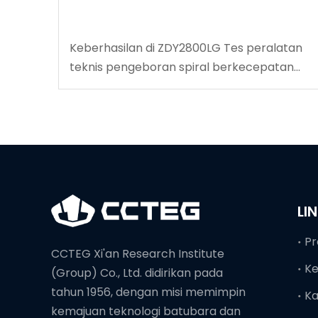
Keberhasilan di ZDY2800LG Tes peralatan
teknis pengeboran spiral berkecepatan
tinggi
LI
Pr
CCTEG Xi'an Research Institute
K
(Group) Co., Ltd. didirikan pada
tahun 1956, dengan misi memimpin
Ka
kemajuan teknologi batubara dan