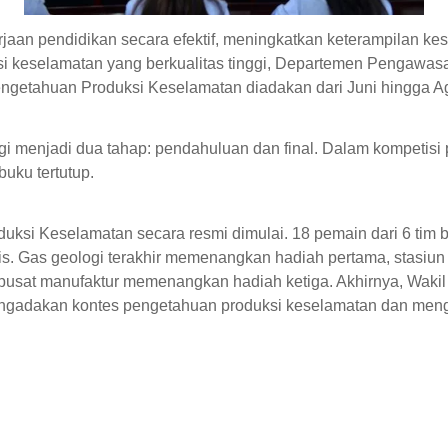
an pendidikan secara efektif, meningkatkan keterampilan kesel
eselamatan yang berkualitas tinggi, Departemen Pengawasan K
ngetahuan Produksi Keselamatan diadakan dari Juni hingga Agu
gi menjadi dua tahap: pendahuluan dan final. Dalam kompetis
buku tertutup.
duksi Keselamatan secara resmi dimulai. 18 pemain dari 6 tim
uis. Gas geologi terakhir memenangkan hadiah pertama, stas
n pusat manufaktur memenangkan hadiah ketiga. Akhirnya, Wak
engadakan kontes pengetahuan produksi keselamatan dan meng