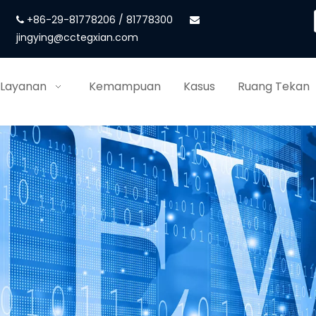
+86-29-81778206 / 81778300


jingying@cctegxian.com
 Layanan
Kemampuan
Kasus
Ruang Tekan