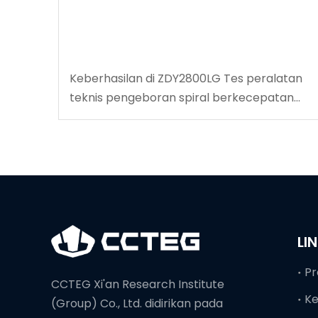
Keberhasilan di ZDY2800LG Tes peralatan
teknis pengeboran spiral berkecepatan
tinggi
LI
Pr
CCTEG Xi'an Research Institute
K
(Group) Co., Ltd. didirikan pada