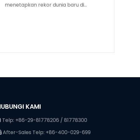
menetapkan rekor dunia baru di
kedalaman pengeboran
HUBUNGI KAMI
Telp: +86-29-81778206 / 81778300

After-Sales Telp: +86-400-029-699
