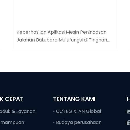
Keberhasilan Aplikasi Mesin Penindasan
Jalanan Batubara Multifungsi di Tingnan
Coalmine
NK CEPAT
TENTANG KAMI
oduk & Layanan
CCTEG XI'AN Global
emampuan
Budaya perusahaan