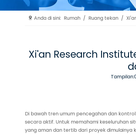
Anda di sini:
Rumah
/
Ruang tekan
/
Xi'
Xi'an Research Instit
d
Tampilan:
Di bawah tren umum pencegahan dan kontrol ep
secara aktif. Untuk memahami keseluruhan si
yang aman dan tertib dari proyek dimulainya k