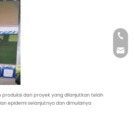
+86-29
+86-29
jingyi
xiaosh
produksi dari proyek yang dilanjutkan telah
n epidemi selanjutnya dan dimulainya