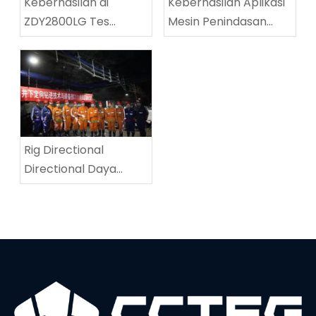
Keberhasilan di
Keberhasilan Aplikasi
ZDY2800LG Tes
Mesin Penindasan
peralatan teknis
Jalanan Batubara
pengeboran spiral
Multifungsi di Tingnan
berkecepatan tinggi
Coalmine
Rig Directional
Directional Daya
Tinggi menetapkan
rekor dunia baru di
kedalaman
pengeboran