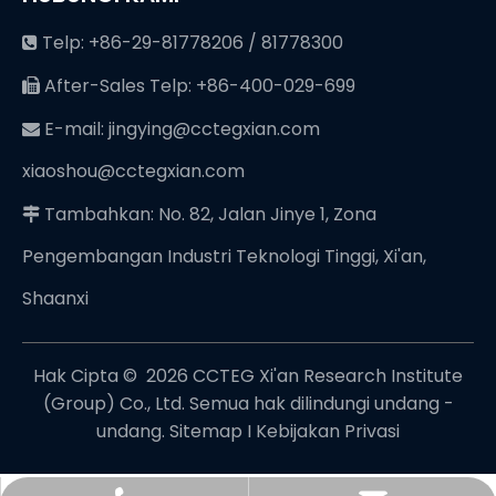
Telp: +86-29-81778206 / 81778300

After-Sales Telp: +86-400-029-699

E-mail:
jingying@cctegxian.com

xiaoshou@cctegxian.com
Tambahkan: No. 82, Jalan Jinye 1, Zona

Pengembangan Industri Teknologi Tinggi, Xi'an,
Shaanxi
Hak Cipta © ️
2026
CCTEG Xi'an Research Institute
(Group) Co., Ltd. Semua hak dilindungi undang -
undang.
Sitemap
I
Kebijakan Privasi