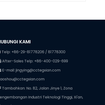
HUBUNGI KAMI
Telp: +86-29-81778206 / 81778300

After-Sales Telp: +86-400-029-699

E-mail:
jingying@cctegxian.com

iaoshou@cctegxian.com
Tambahkan: No. 82, Jalan Jinye 1, Zona

engembangan Industri Teknologi Tinggi, Xi'an,