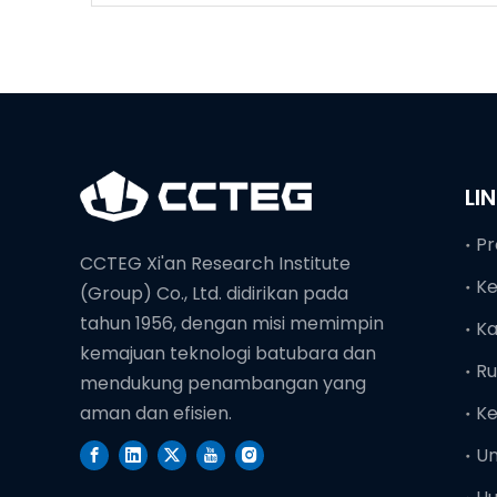
tinggi
LI
Pr
CCTEG Xi'an Research Institute
K
(Group) Co., Ltd. didirikan pada
tahun 1956, dengan misi memimpin
Ka
kemajuan teknologi batubara dan
Ru
mendukung penambangan yang
Ke
aman dan efisien.
U