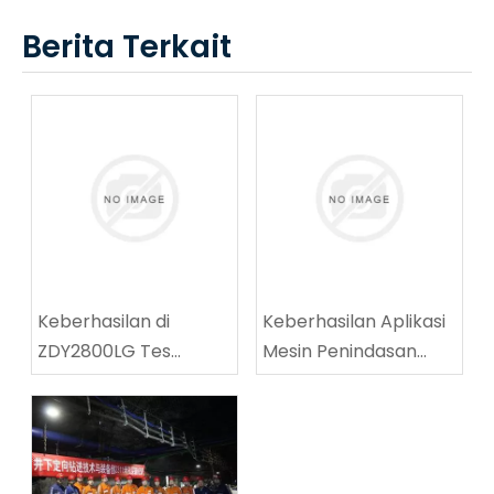
Berita Terkait
Keberhasilan di
Keberhasilan Aplikasi
ZDY2800LG Tes
Mesin Penindasan
peralatan teknis
Jalanan Batubara
pengeboran spiral
Multifungsi di Tingnan
berkecepatan tinggi
Coalmine