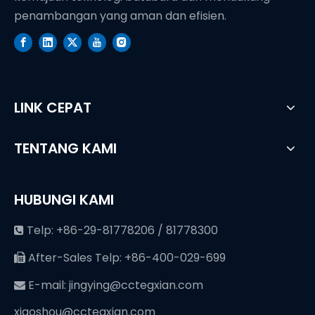
penambangan yang aman dan efisien.
LINK CEPAT
TENTANG KAMI
HUBUNGI KAMI
Telp: +86-29-81778206 / 81778300

After-Sales Telp: +86-400-029-699

E-mail:
jingying@cctegxian.com

xiaoshou@cctegxian.com