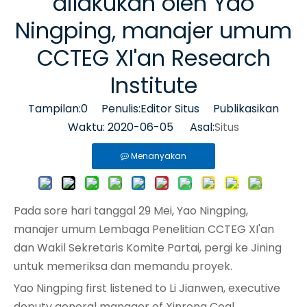
dilakukan oleh Yao
Ningping, manajer umum
CCTEG XI'an Research
Institute
Tampilan:
0
Penulis:Editor Situs Publikasikan
Waktu: 2020-06-05 Asal:
Situs
Menanyakan
Pada sore hari tanggal 29 Mei, Yao Ningping,
manajer umum Lembaga Penelitian CCTEG XI'an
dan Wakil Sekretaris Komite Partai, pergi ke Jining
untuk memeriksa dan memandu proyek.
Yao Ningping first listened to Li Jianwen, executive
deputy general manager of Xinrong Coal