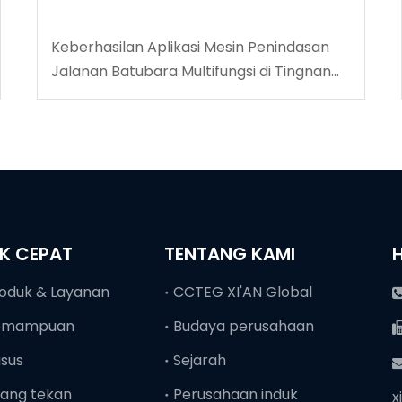
Keberhasilan Aplikasi Mesin Penindasan
Jalanan Batubara Multifungsi di Tingnan
Coalmine
NK CEPAT
TENTANG KAMI
oduk & Layanan
CCTEG XI'AN Global
emampuan
Budaya perusahaan
sus
Sejarah
ang tekan
Perusahaan induk
x