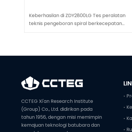
Keberhasilan di ZDY2800LG Tes peralatan
teknis pengeboran spiral berkecepatan
tinggi
LI
Pr
CCTEG Xi'an Research Institute
K
(Group) Co., Ltd. didirikan pada
tahun 1956, dengan misi memimpin
Ka
kemajuan teknologi batubara dan
Ru