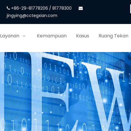
+86-29-81778206 / 81778300


jingying@cctegxian.com
 Layanan
Kemampuan
Kasus
Ruang Tekan