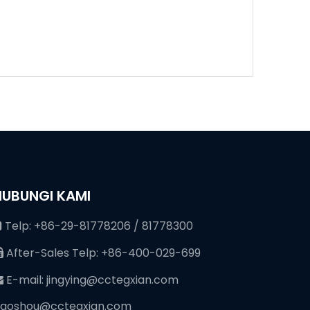
HUBUNGI KAMI
Telp: +86-29-81778206 / 81778300

After-Sales Telp: +86-400-029-699

E-mail:
jingying@cctegxian.com

iaoshou@cctegxian.com