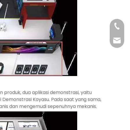
+86-29
+86-29
jingyi
xiaosh
roduk, dua aplikasi demonstrasi, yaitu
si Demonstrasi Koyasu. Pada saat yang sama,
kanis dan mengemudi sepenuhnya mekanis.