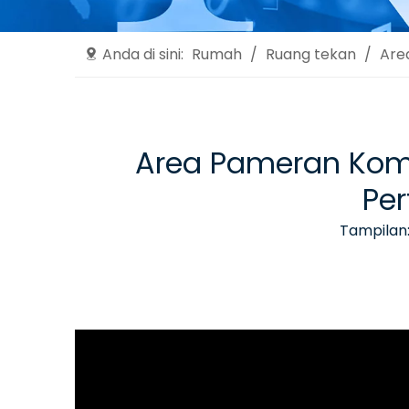
Anda di sini:
Rumah
/
Ruang tekan
/
Are
Area Pameran Komp
Per
Tampilan