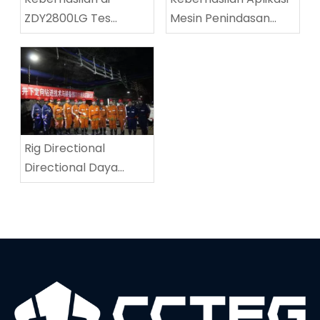
ZDY2800LG Tes
Mesin Penindasan
peralatan teknis
Jalanan Batubara
pengeboran spiral
Multifungsi di Tingnan
berkecepatan tinggi
Coalmine
Rig Directional
Directional Daya
Tinggi menetapkan
rekor dunia baru di
kedalaman
pengeboran