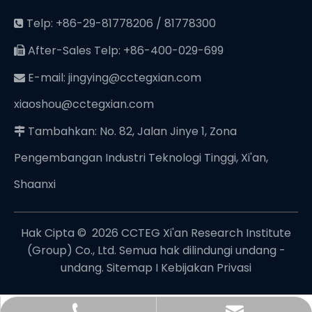
Telp: +86-29-81778206 / 81778300

After-Sales Telp: +86-400-029-699

E-mail:
jingying@cctegxian.com

xiaoshou@cctegxian.com
Tambahkan: No. 82, Jalan Jinye 1, Zona

Pengembangan Industri Teknologi Tinggi, Xi'an,
Shaanxi
Hak Cipta © ️
2026
CCTEG Xi'an Research Institute
(Group) Co., Ltd. Semua hak dilindungi undang -
undang.
Sitemap
I
Kebijakan Privasi