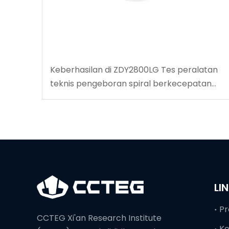
Keberhasilan di ZDY2800LG Tes peralatan
teknis pengeboran spiral berkecepatan
tinggi
LI
Pr
CCTEG Xi'an Research Institute
K