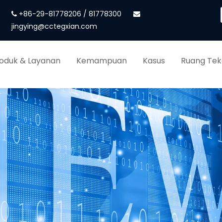
+86-29-81778206 / 81778300


jingying@cctegxian.com
oduk & Layanan
Kemampuan
Kasus
Ruang Te