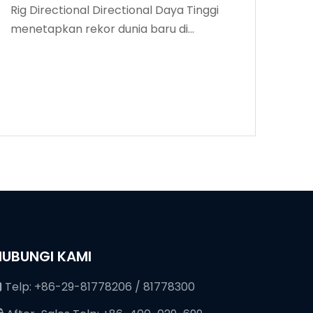
Rig Directional Directional Daya Tinggi
menetapkan rekor dunia baru di
kedalaman pengeboran
HUBUNGI KAMI
Telp: +86-29-81778206 / 81778300
