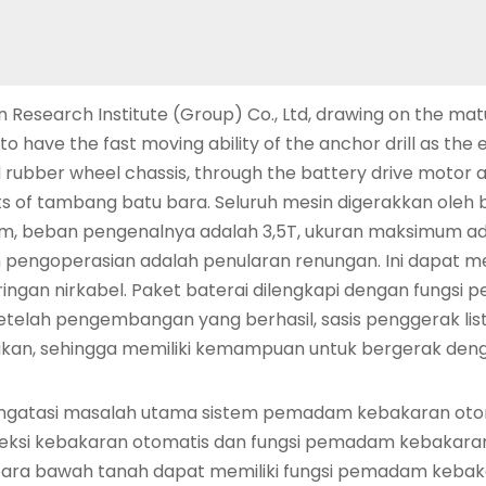
Research Institute (Group) Co., Ltd, drawing on the matur
to have the fast moving ability of the anchor drill as th
d rubber wheel chassis, through the battery drive motor 
s of tambang batu bara. Seluruh mesin digerakkan oleh ba
km, beban pengenalnya adalah 3,5T, ukuran maksimum ad
pengoperasian adalah penularan renungan. Ini dapat m
ngan nirkabel. Paket baterai dilengkapi dengan fungsi pe
 Setelah pengembangan yang berhasil, sasis penggerak li
an, sehingga memiliki kemampuan untuk bergerak dengan c
ngatasi masalah utama sistem pemadam kebakaran otomat
eksi kebakaran otomatis dan fungsi pemadam kebakaran
tu bara bawah tanah dapat memiliki fungsi pemadam keba