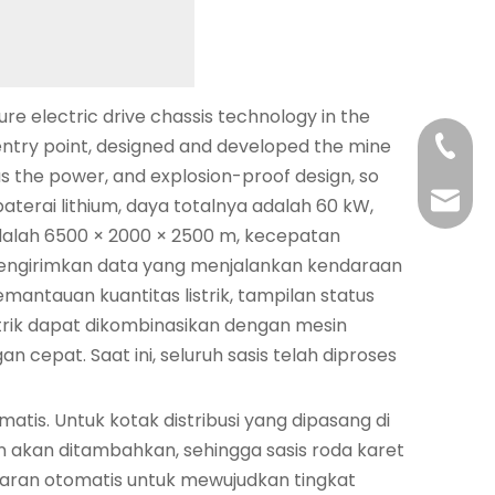
e electric drive chassis technology in the
e entry point, designed and developed the mine
+86-29
as the power, and explosion-proof design, so
+86-29
jingyi
terai lithium, daya totalnya adalah 60 kW,
alah 6500 × 2000 × 2500 m, kecepatan
xiaosh
engirimkan data yang menjalankan kendaraan
mantauan kuantitas listrik, tampilan status
strik dapat dikombinasikan dengan mesin
epat. Saat ini, seluruh sasis telah diproses
is. Untuk kotak distribusi yang dipasang di
 akan ditambahkan, sehingga sasis roda karet
karan otomatis untuk mewujudkan tingkat