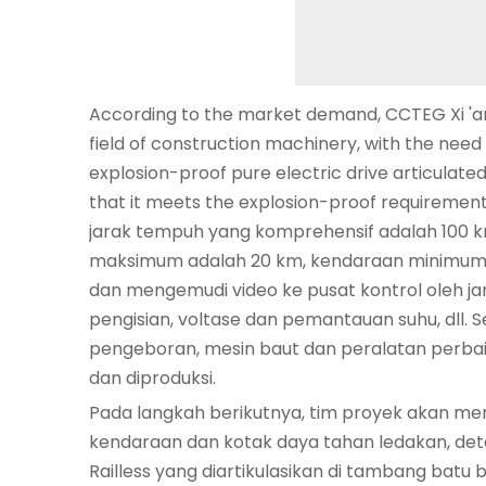
According to the market demand, CCTEG Xi 'an 
field of construction machinery, with the need 
explosion-proof pure electric drive articulate
that it meets the explosion-proof requirement
jarak tempuh yang komprehensif adalah 100 
maksimum adalah 20 km, kendaraan minimum 
dan mengemudi video ke pusat kontrol oleh jari
pengisian, voltase dan pemantauan suhu, dll.
pengeboran, mesin baut dan peralatan perbaik
dan diproduksi.
Pada langkah berikutnya, tim proyek akan me
kendaraan dan kotak daya tahan ledakan, det
Railless yang diartikulasikan di tambang ba