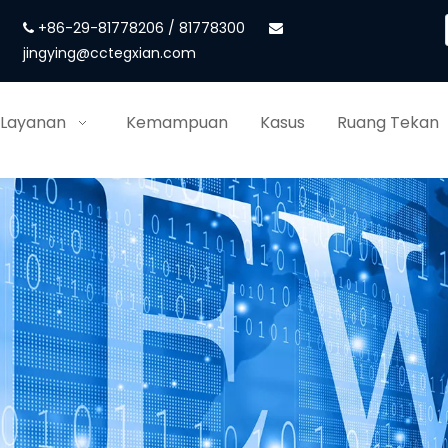
+86-29-81778206 / 81778300


jingying@cctegxian.com
 Layanan
Kemampuan
Kasus
Ruang Tekan