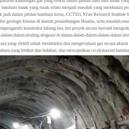
kuran kandungan gas yang efektif dalam jahitan batu bara lunak yang
n batubara lunak yang rusak selalu menjadi masalah yang membatasi pr
ak jauh dalam jahitan batubara keras, CCTEG Xi'an Research Institute b
si geologis khusus di daerah penambangan Huaina, serta masalah-masal
mempengaruhi konstruksi lubang bor, tim proyek secara inovatif menged
-dalam-dalam-dealing-sloguasi di dalam-dalam-dalam-dalam-dalam-dorin
cara yang efektif untuk mendeteksi dan mengevaluasi gas secara akura
tubara yang lembut dan ledakan, dan mewujudkan co-ekskavasi batubar