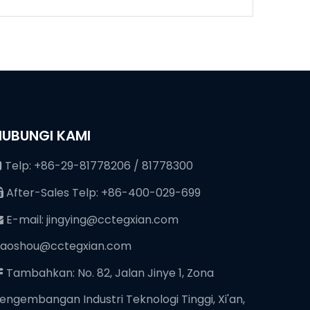
HUBUNGI KAMI
Telp: +86-29-81778206 / 81778300

After-Sales Telp: +86-400-029-699

E-mail:
jingying@cctegxian.com

iaoshou@cctegxian.com
Tambahkan: No. 82, Jalan Jinye 1, Zona

engembangan Industri Teknologi Tinggi, Xi'an,