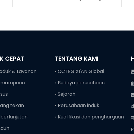
Coalmine
NK CEPAT
TENTANG KAMI
oduk & Layanan
CCTEG XI'AN Global
emampuan
Budaya perusahaan
sus
Sejarah
ang tekan
Perusahaan induk
x
berlanjutan
Kualifikasi dan penghargaan
nduh
P