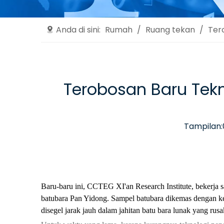
Anda di sini:
Rumah
/
Ruang tekan
/
Ter
Terobosan Baru Tekn
Tampilan:
Baru-baru ini, CCTEG XI'an Research Institute, bekerja 
batubara Pan Yidong. Sampel batubara dikemas dengan ket
disegel jarak jauh dalam jahitan batu bara lunak yang rusak