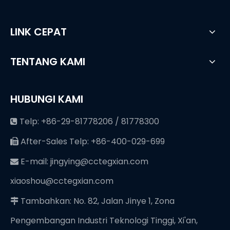
LINK CEPAT
TENTANG KAMI
HUBUNGI KAMI
Telp: +86-29-81778206 / 81778300

After-Sales Telp: +86-400-029-699

E-mail:
jingying@cctegxian.com

xiaoshou@cctegxian.com
Tambahkan: No. 82, Jalan Jinye 1, Zona

Pengembangan Industri Teknologi Tinggi, Xi'an,