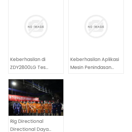
Keberhasilan di
Keberhasilan Aplikasi
ZDY2800LG Tes
Mesin Penindasan
peralatan teknis
Jalanan Batubara
pengeboran spiral
Multifungsi di Tingnan
berkecepatan tinggi
Coalmine
Rig Directional
Directional Daya