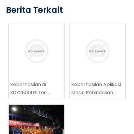
Berita Terkait
Keberhasilan di
Keberhasilan Aplikasi
ZDY2800LG Tes
Mesin Penindasan
peralatan teknis
Jalanan Batubara
pengeboran spiral
Multifungsi di Tingnan
berkecepatan tinggi
Coalmine