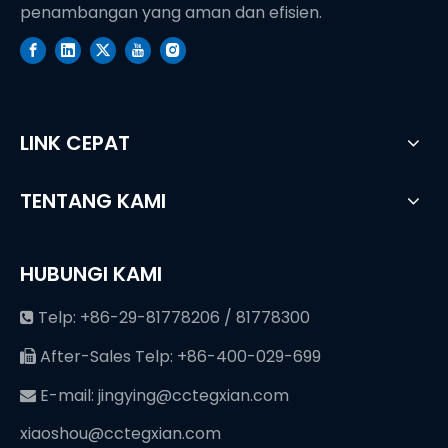
penambangan yang aman dan efisien.
LINK CEPAT
TENTANG KAMI
HUBUNGI KAMI
Telp: +86-29-81778206 / 81778300

After-Sales Telp: +86-400-029-699

E-mail:
jingying@cctegxian.com

xiaoshou@cctegxian.com