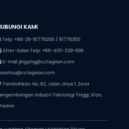
HUBUNGI KAMI
Telp: +86-29-81778206 / 81778300

After-Sales Telp: +86-400-029-699

E-mail:
jingying@cctegxian.com

iaoshou@cctegxian.com
Tambahkan: No. 82, Jalan Jinye 1, Zona

engembangan Industri Teknologi Tinggi, Xi'an,
haanxi