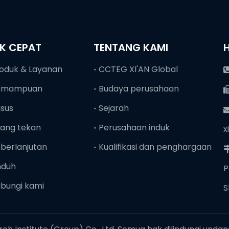
NK CEPAT
TENTANG KAMI
oduk & Layanan
CCTEG XI'AN Global
emampuan
Budaya perusahaan
sus
Sejarah
ang tekan
Perusahaan induk
x
berlanjutan
Kualifikasi dan penghargaan
nduh
P
bungi kami
S