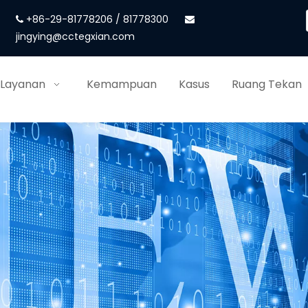
+86-29-81778206 / 81778300


jingying@cctegxian.com
 Layanan
Kemampuan
Kasus
Ruang Tekan