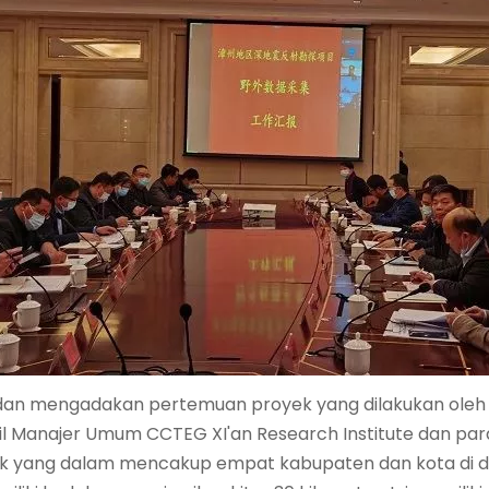
r dan mengadakan pertemuan proyek yang dilakukan oleh C
Wakil Manajer Umum CCTEG XI'an Research Institute dan pa
smik yang dalam mencakup empat kabupaten dan kota di d