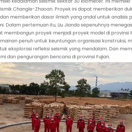
liki kedalaman seismik sekitar 30 kilometer. Ini memilik
ismik Changle-Zhaoan. Proyek ini dapat memberikan duku
n, dan memberikan dasar ilmiah yang andal untuk analis
 Dalam pertemuan itu, Liu Jianda sepenuhnya menegask
pat membangun proyek menjadi proyek model di provinsi
rmainan penuh untuk keuntungan organisasi konstruksi, 
 eksplorasi refleksi seismik yang mendalam. Dan member
i dan pengurangan bencana di provinsi Fujian.