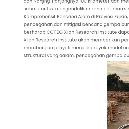
dan Nanjing. Panjangnya 100 kilometer dan memi
seismik untuk mengendalikan zona patahan se
Komprehensif Bencana Alam di Provinsi Fujia
pencegahan dan mitigasi bencana gempa bumi.
berharap CCTEG Xi'an Research Institute da
XI'an Research Institute akan memberikan pe
membangun proyek menjadi proyek model untuk
struktural yang dalam, pencegahan gempa bum