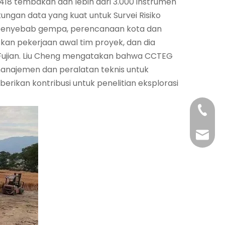
i 418 tembakan dan lebih dari 3.000 instrumen
ngan data yang kuat untuk Survei Risiko
is penyebab gempa, perencanaan kota dan
an pekerjaan awal tim proyek, dan dia
 Fujian. Liu Cheng mengatakan bahwa CCTEG
manajemen dan peralatan teknis untuk
ikan kontribusi untuk penelitian eksplorasi
+86-29
+86-29
jingyi
xiaosh