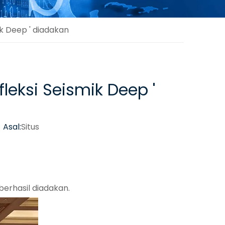
ik Deep ' diadakan
leksi Seismik Deep '
Asal:
Situs
berhasil diadakan.