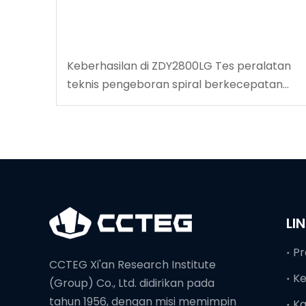
Keberhasilan di ZDY2800LG Tes peralatan
teknis pengeboran spiral berkecepatan
tinggi
LI
Pr
CCTEG Xi'an Research Institute
K
(Group) Co., Ltd. didirikan pada
tahun 1956, dengan misi memimpin
Ka