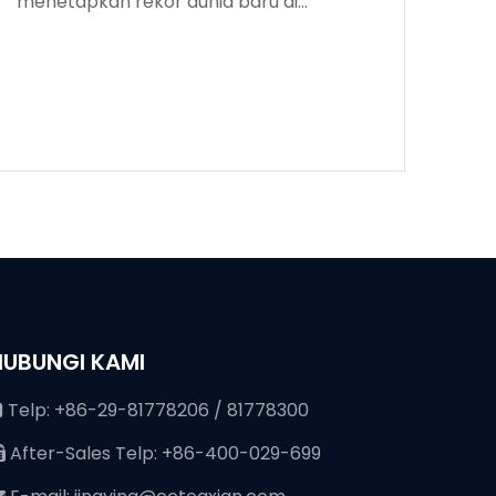
menetapkan rekor dunia baru di
kedalaman pengeboran
HUBUNGI KAMI
Telp: +86-29-81778206 / 81778300

After-Sales Telp: +86-400-029-699
