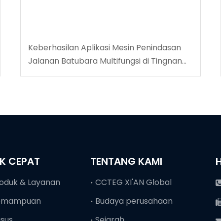
Keberhasilan Aplikasi Mesin Penindasan
Jalanan Batubara Multifungsi di Tingnan
Coalmine
NK CEPAT
TENTANG KAMI
oduk & Layanan
CCTEG XI'AN Global
emampuan
Budaya perusahaan
sus
Sejarah