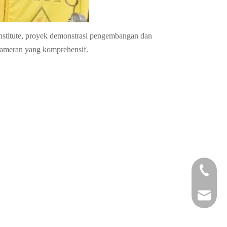
stitute, proyek demonstrasi pengembangan dan
pameran yang komprehensif.
+86-29
+86-29
jingyi
xiaosh