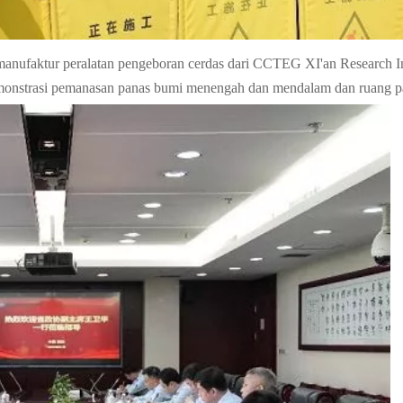
ufaktur peralatan pengeboran cerdas dari CCTEG XI'an Research In
emonstrasi pemanasan panas bumi menengah dan mendalam dan ruang 