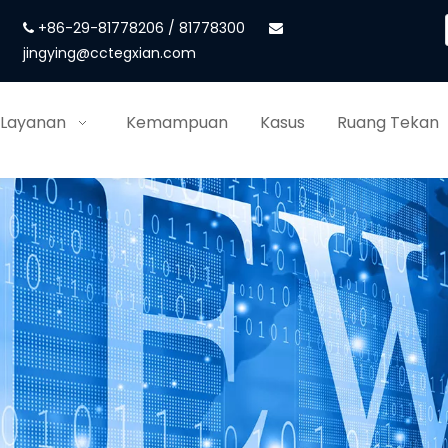
+86-29-81778206 / 81778300


jingying@cctegxian.com
 Layanan
Kemampuan
Kasus
Ruang Tekan