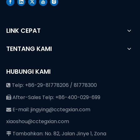
LINK CEPAT
TENTANG KAMI
HUBUNGI KAMI
Telp: +86-29-81778206 / 81778300

After-Sales Telp: +86-400-029-699

E-mail:
jingying@cctegxian.com

xiaoshou@cctegxian.com
Tambahkan: No. 82, Jalan Jinye 1, Zona
