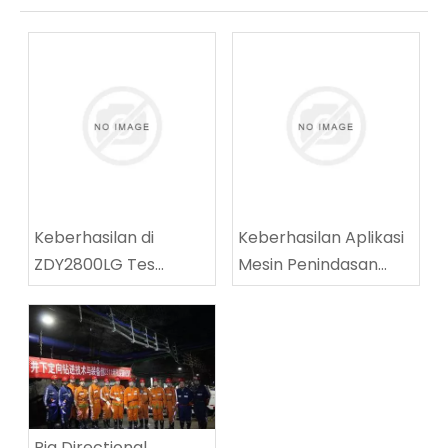
Keberhasilan di
Keberhasilan Aplikasi
ZDY2800LG Tes
Mesin Penindasan
peralatan teknis
Jalanan Batubara
pengeboran spiral
Multifungsi di Tingnan
berkecepatan tinggi
Coalmine
Rig Directional