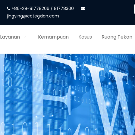
+86-29-81778206 / 81778300


jingying@cctegxian.com
 Layanan
Kemampuan
Kasus
Ruang Tekan