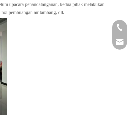
elum upacara penandatanganan, kedua pihak melakukan
 nol pembuangan air tambang, dll.
+86-29
+86-29
jingyi
xiaosh