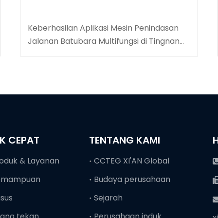
Keberhasilan Aplikasi Mesin Penindasan
Jalanan Batubara Multifungsi di Tingnan
Coalmine
NK CEPAT
TENTANG KAMI
oduk & Layanan
CCTEG XI'AN Global
emampuan
Budaya perusahaan
sus
Sejarah
ang tekan
Perusahaan induk
x