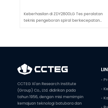
Keberhasilan di ZDY2800LG Tes peralatan
teknis pengeboran spiral berkecepatan
tinggi
LI
Pr
CCTEG Xi'an Research Institute
K
(Group) Co., Ltd. didirikan pada
tahun 1956, dengan misi memimpin
Ka
kemajuan teknologi batubara dan
Ru