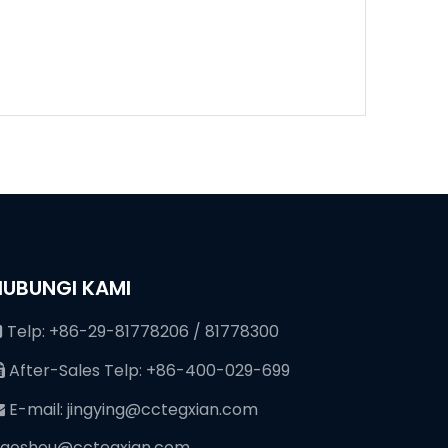
HUBUNGI KAMI
Telp: +86-29-81778206 / 81778300

After-Sales Telp: +86-400-029-699

E-mail:
jingying@cctegxian.com

iaoshou@cctegxian.com