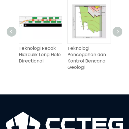
Drainase gas yang
Teknologi Recak
Teknologi
ditingkatkan rekah
Hidraulik Long Hole
Pencegahan
hidrolik
Directional
Kontrol Ben
Geologi