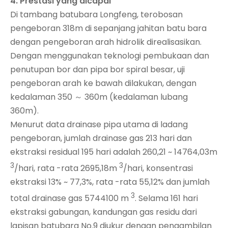
4. Prestasi yang dicapai
Di tambang batubara Longfeng, terobosan
pengeboran 318m di sepanjang jahitan batu bara
dengan pengeboran arah hidrolik direalisasikan.
Dengan menggunakan teknologi pembukaan dan
penutupan bor dan pipa bor spiral besar, uji
pengeboran arah ke bawah dilakukan, dengan
kedalaman 350 ～ 360m (kedalaman lubang
360m).
Menurut data drainase pipa utama di ladang
pengeboran, jumlah drainase gas 213 hari dan
ekstraksi residual 195 hari adalah 260,21 ~ 14764,03m
3
3
/hari, rata -rata 2695,18m
/hari, konsentrasi
ekstraksi 13% ~ 77,3%, rata -rata 55,12% dan jumlah
3
total drainase gas 5744100 m
. Selama 161 hari
ekstraksi gabungan, kandungan gas residu dari
lapisan batubara No.9 diukur dengan pengambilan