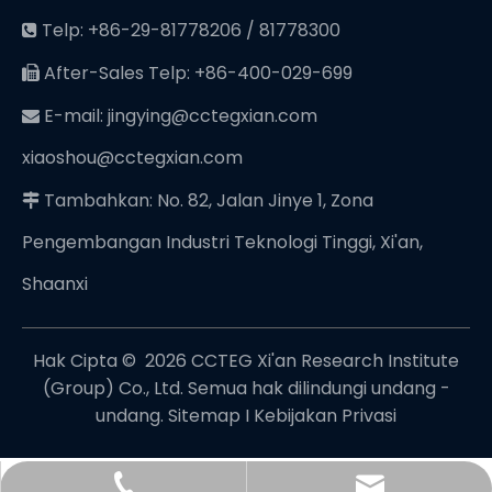
Telp: +86-29-81778206 / 81778300

After-Sales Telp: +86-400-029-699

E-mail:
jingying@cctegxian.com

xiaoshou@cctegxian.com
Tambahkan: No. 82, Jalan Jinye 1, Zona

Pengembangan Industri Teknologi Tinggi, Xi'an,
Shaanxi
Hak Cipta © ️
2026
CCTEG Xi'an Research Institute
(Group) Co., Ltd. Semua hak dilindungi undang -
undang.
Sitemap
I
Kebijakan Privasi
jingying@cctegxian.com
+86-29-81778206