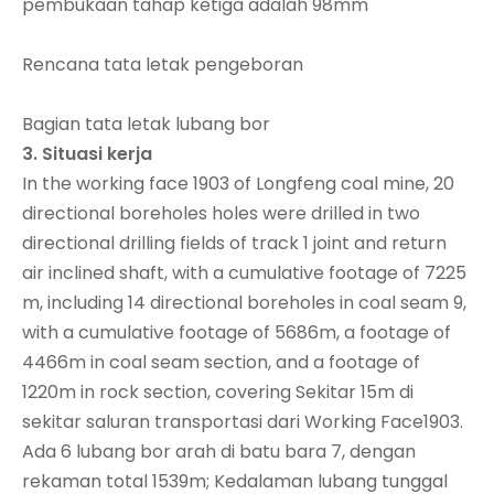
pembukaan tahap ketiga adalah 98mm
Rencana tata letak pengeboran
Bagian tata letak lubang bor
3.
Situasi kerja
In the working face 1903 of Longfeng coal mine, 20
directional boreholes holes were drilled in two
directional drilling fields of track 1 joint and return
air inclined shaft, with a cumulative footage of 7225
m, including 14 directional boreholes in coal seam 9,
with a cumulative footage of 5686m, a footage of
4466m in coal seam section, and a footage of
1220m in rock section, covering Sekitar 15m di
sekitar saluran transportasi dari Working Face1903.
Ada 6 lubang bor arah di batu bara 7, dengan
rekaman total 1539m; Kedalaman lubang tunggal