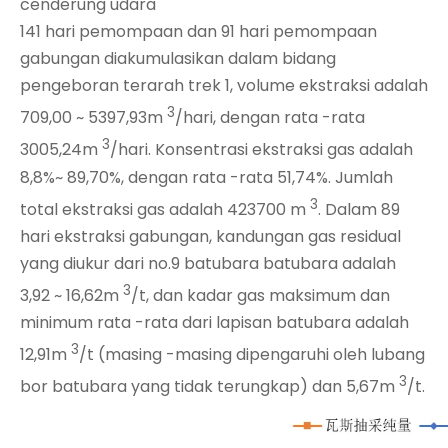
cenderung udara
141 hari pemompaan dan 91 hari pemompaan
gabungan diakumulasikan dalam bidang
pengeboran terarah trek 1, volume ekstraksi adalah
3
709,00 ~ 5397,93m
/hari, dengan rata -rata
3
3005,24m
/hari. Konsentrasi ekstraksi gas adalah
8,8%~ 89,70%, dengan rata -rata 51,74%. Jumlah
3
total ekstraksi gas adalah 423700 m
. Dalam 89
hari ekstraksi gabungan, kandungan gas residual
yang diukur dari no.9 batubara batubara adalah
3
3,92 ~ 16,62m
/t, dan kadar gas maksimum dan
minimum rata -rata dari lapisan batubara adalah
3
12,91m
/t (masing -masing dipengaruhi oleh lubang
3
bor batubara yang tidak terungkap) dan 5,67m
/t.