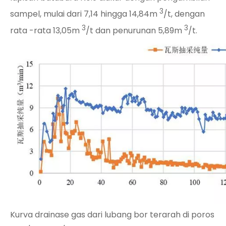
3
sampel, mulai dari 7,14 hingga 14,84m
/t, dengan
3
3
rata -rata 13,05m
/t dan penurunan 5,89m
/t.
Kurva drainase gas dari lubang bor terarah di poros